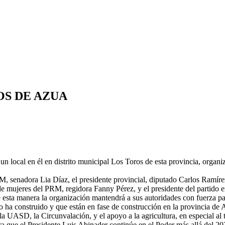
OS DE AZUA
ocal en él en distrito municipal Los Toros de esta provincia, organiz
M, senadora Lia Díaz, el presidente provincial, diputado Carlos Ramíre
 de mujeres del PRM, regidora Fanny Pérez, y el presidente del partido 
e esta manera la organización mantendrá a sus autoridades con fuerza pa
o ha construido y que están en fase de construcción en la provincia de
 UASD, la Circunvalación, y el apoyo a la agricultura, en especial al 
ra que el Presidente Luis Abinader continúe en el Poder más allá del 2