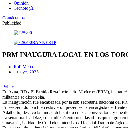
Opinión
Tecnología
Contáctanos
Publicidad
PRM INAUGURA LOCAL EN LOS TOR
Rafi Mejía
1 mayo, 2023
Política
En Azua, RD.- El Partido Revolucionario Moderno (PRM), inauguró un l
militantes se dieron sita.
La inauguración fue encabezada por la sub-secretaria nacional del PR
En ese sentido, también estuvieron presentes, la encargada del frente
Adalberto, destacó la unidad del partido en esta convocatoria y que d
La senadora Lia Díaz, se manifestó entorno a las obras que el gobiern
Guayabal, Unidad de Cuidados Intensivos, Hospital Traumatológico, la
En ese sentido, la legisladora de manera enérgica pidió 4 años más pa