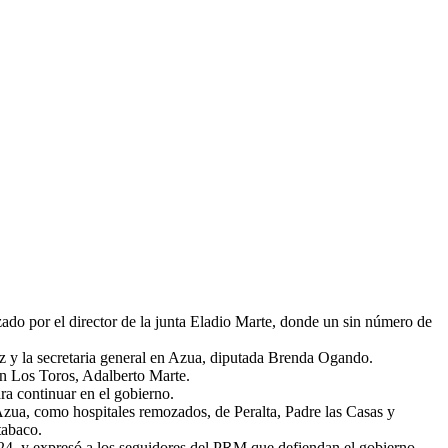
ado por el director de la junta Eladio Marte, donde un sin número de
z y la secretaria general en Azua, diputada Brenda Ogando.
en Los Toros, Adalberto Marte.
ra continuar en el gobierno.
 Azua, como hospitales remozados, de Peralta, Padre las Casas y
tabaco.
024, y expresó a los seguidores del PRM que defiendan el gobierno.