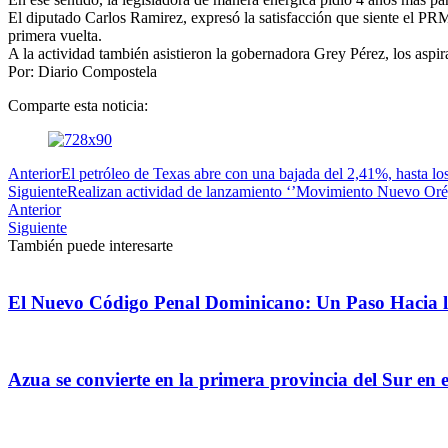
El diputado Carlos Ramirez, expresó la satisfacción que siente el PRM 
primera vuelta.
A la actividad también asistieron la gobernadora Grey Pérez, los asp
Por: Diario Compostela
Comparte esta noticia:
Anterior
El petróleo de Texas abre con una bajada del 2,41%, hasta lo
Siguiente
Realizan actividad de lanzamiento ‘’Movimiento Nuevo Or
Anterior
Siguiente
También puede interesarte
El Nuevo Código Penal Dominicano: Un Paso Hacia la
Azua se convierte en la primera provincia del Sur en e