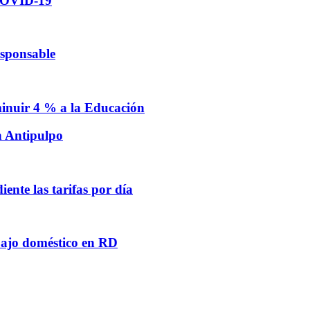
 COVID-19
esponsable
minuir 4 % a la Educación
n Antipulpo
ente las tarifas por día
abajo doméstico en RD