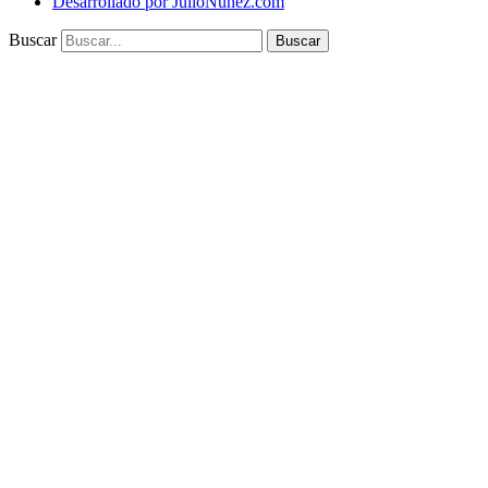
Desarrollado por JulioNunez.com
Buscar
Buscar