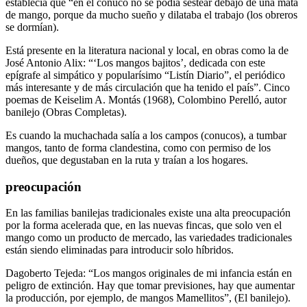
establecía que “en el conuco no se podía sestear debajo de una mata
de mango, porque da mucho sueño y dilataba el trabajo (los obreros
se dormían).
Está presente en la literatura nacional y local, en obras como la de
José Antonio Alix: “‘Los mangos bajitos’, dedicada con este
epígrafe al simpático y popularísimo “Listín Diario”, el periódico
más interesante y de más circulación que ha tenido el país”. Cinco
poemas de Keiselim A. Montás (1968), Colombino Perelló, autor
banilejo (Obras Completas).
Es cuando la muchachada salía a los campos (conucos), a tumbar
mangos, tanto de forma clandestina, como con permiso de los
dueños, que degustaban en la ruta y traían a los hogares.
preocupación
En las familias banilejas tradicionales existe una alta preocupación
por la forma acelerada que, en las nuevas fincas, que solo ven el
mango como un producto de mercado, las variedades tradicionales
están siendo eliminadas para introducir solo híbridos.
Dagoberto Tejeda: “Los mangos originales de mi infancia están en
peligro de extinción. Hay que tomar previsiones, hay que aumentar
la producción, por ejemplo, de mangos Mamellitos”, (El banilejo).