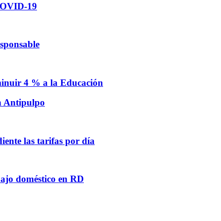
 COVID-19
esponsable
minuir 4 % a la Educación
n Antipulpo
ente las tarifas por día
abajo doméstico en RD