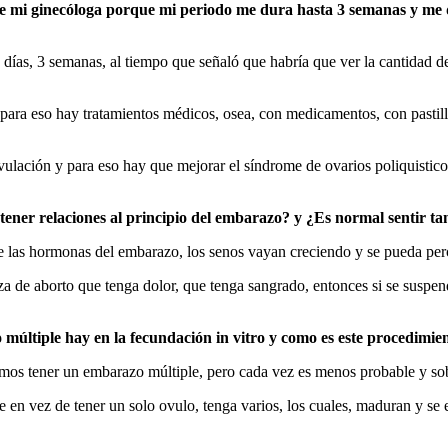
e mi ginecóloga porque mi periodo me dura hasta 3 semanas y me di
días, 3 semanas, al tiempo que señaló que habría que ver la cantidad d
ara eso hay tratamientos médicos, osea, con medicamentos, con pastillas
ación y para eso hay que mejorar el síndrome de ovarios poliquisticos
ener relaciones al principio del embarazo? y ¿Es normal sentir tan
e las hormonas del embarazo, los senos vayan creciendo y se pueda perc
de aborto que tenga dolor, que tenga sangrado, entonces si se suspende
 múltiple hay en la fecundación in vitro y como es este procedimie
amos tener un embarazo múltiple, pero cada vez es menos probable y so
en vez de tener un solo ovulo, tenga varios, los cuales, maduran y se e